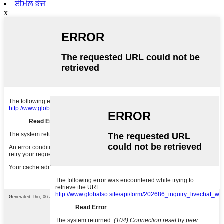
ਈਮੇਲ ਭੇਜੋ
x