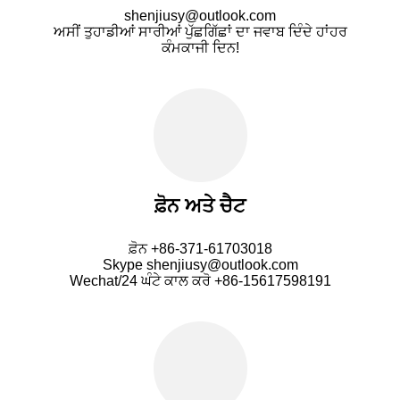
shenjiusy@outlook.com
ਅਸੀਂ ਤੁਹਾਡੀਆਂ ਸਾਰੀਆਂ ਪੁੱਛਗਿੱਛਾਂ ਦਾ ਜਵਾਬ ਦਿੰਦੇ ਹਾਂ
ਹਰ
ਕੰਮਕਾਜੀ ਦਿਨ!
ਫ਼ੋਨ ਅਤੇ ਚੈਟ
ਫ਼ੋਨ +86-371-61703018
Skype shenjiusy@outlook.com
Wechat/24 ਘੰਟੇ ਕਾਲ ਕਰੋ +86-15617598191