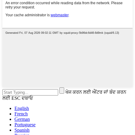
ਖੋਜ ਕਰਨ ਲਈ ਐਂਟਰ ਜਾਂ ਬੰਦ ਕਰਨ
ਲਈ ESC ਦਬਾਓ
English
French
German
Portuguese
Spanish