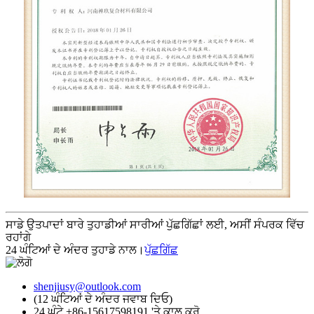
ਸਾਡੇ ਉਤਪਾਦਾਂ ਬਾਰੇ ਤੁਹਾਡੀਆਂ ਸਾਰੀਆਂ ਪੁੱਛਗਿੱਛਾਂ ਲਈ, ਅਸੀਂ ਸੰਪਰਕ ਵਿੱਚ
ਰਹਾਂਗੇ
24 ਘੰਟਿਆਂ ਦੇ ਅੰਦਰ ਤੁਹਾਡੇ ਨਾਲ।
ਪੁੱਛਗਿੱਛ
shenjiusy@outlook.com
(12 ਘੰਟਿਆਂ ਦੇ ਅੰਦਰ ਜਵਾਬ ਦਿਓ)
24 ਘੰਟੇ +86-15617598191 'ਤੇ ਕਾਲ ਕਰੋ