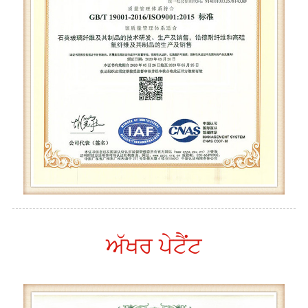
ਅੱਖਰ ਪੇਟੈਂਟ