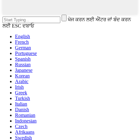
ਖੋਜ ਕਰਨ ਲਈ ਐਂਟਰ ਜਾਂ ਬੰਦ ਕਰਨ
ਲਈ ESC ਦਬਾਓ
English
French
German
Portuguese
Spanish
Russian
Japanese
Korean
Arabic
Irish
Greek
Turkish
Italian
Danish
Romanian
Indonesian
Czech
Afrikaans
Swedish