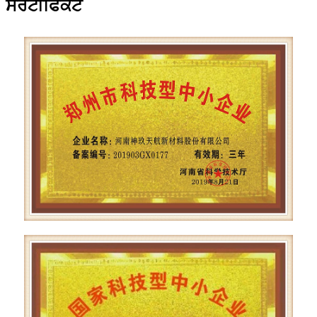
ਸਰਟੀਫਿਕੇਟ