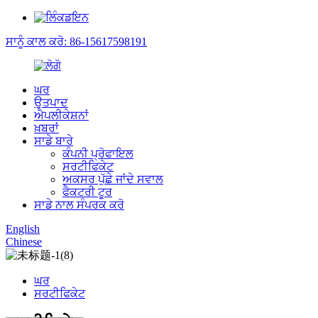
ਸਾਨੂੰ ਕਾਲ ਕਰੋ: 86-15617598191
ਘਰ
ਉਤਪਾਦ
ਐਪਲੀਕੇਸ਼ਨਾਂ
ਖ਼ਬਰਾਂ
ਸਾਡੇ ਬਾਰੇ
ਕੰਪਨੀ ਪ੍ਰੋਫਾਇਲ
ਸਰਟੀਫਿਕੇਟ
ਅਕਸਰ ਪੁੱਛੇ ਜਾਂਦੇ ਸਵਾਲ
ਫੈਕਟਰੀ ਟੂਰ
ਸਾਡੇ ਨਾਲ ਸੰਪਰਕ ਕਰੋ
English
Chinese
ਘਰ
ਸਰਟੀਫਿਕੇਟ