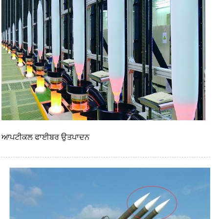
ਆਪਟੀਕਲ ਫਾਈਬਰ ਉਤਪਾਦਨ