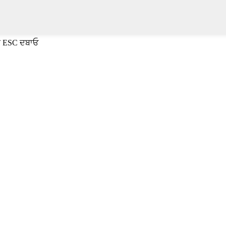
ਈ ESC ਦਬਾਓ