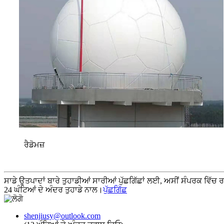
ਰੈਡੋਮਜ਼
ਸਾਡੇ ਉਤਪਾਦਾਂ ਬਾਰੇ ਤੁਹਾਡੀਆਂ ਸਾਰੀਆਂ ਪੁੱਛਗਿੱਛਾਂ ਲਈ, ਅਸੀਂ ਸੰਪਰਕ ਵਿੱਚ ਰਹ
24 ਘੰਟਿਆਂ ਦੇ ਅੰਦਰ ਤੁਹਾਡੇ ਨਾਲ।
ਪੁੱਛਗਿੱਛ
shenjiusy@outlook.com