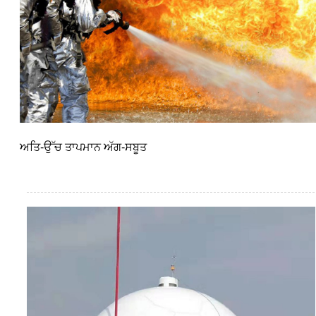
ਅਤਿ-ਉੱਚ ਤਾਪਮਾਨ ਅੱਗ-ਸਬੂਤ