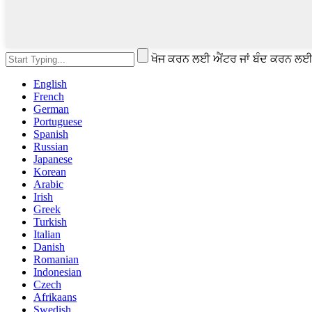
ਖੋਜ ਕਰਨ ਲਈ ਐਂਟਰ ਜਾਂ ਬੰਦ ਕਰਨ ਲ
English
French
German
Portuguese
Spanish
Russian
Japanese
Korean
Arabic
Irish
Greek
Turkish
Italian
Danish
Romanian
Indonesian
Czech
Afrikaans
Swedish