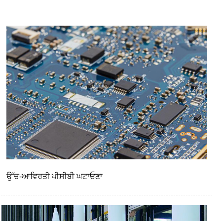
ਉੱਚ-ਆਵਿਰਤੀ ਪੀਸੀਬੀ ਘਟਾਓਣਾ