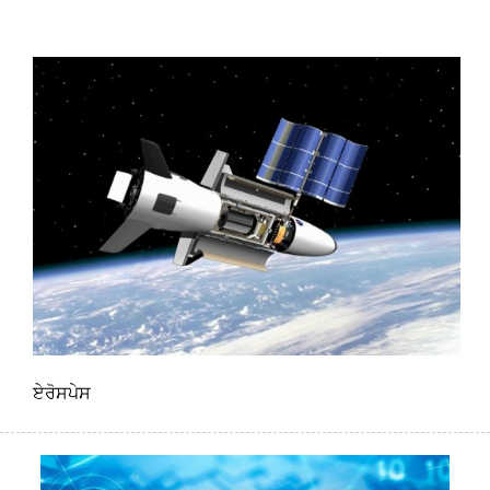
ਏਰੋਸਪੇਸ