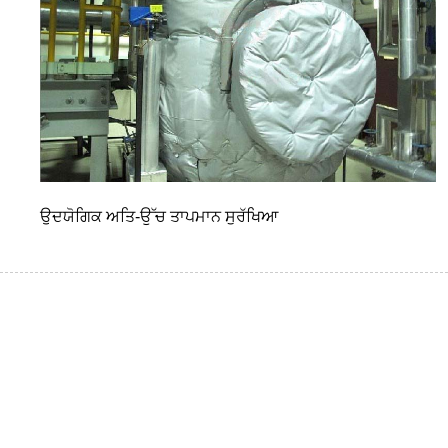
ਉਦਯੋਗਿਕ ਅਤਿ-ਉੱਚ ਤਾਪਮਾਨ ਸੁਰੱਖਿਆ